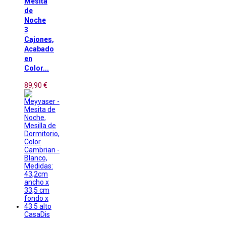
Mesita
de
Noche
3
Cajones,
Acabado
en
Color...
89,90 €
CasaDis