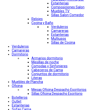
Estanterias
Composiciones Salon
Muebles TV
Sillas Salon Comedor
Relojes
Cocina y Baño
Verduleros
Camareras
Estanterias
Multiusos
Sillas de Cocina
Verduleros
Camareras
Dormitorio
Armarios dormitorio
Mesillas de noche
Comodas y Sinfonieres
Cabeceros de Cama
Conjuntos de dormitorio
Literas
Muebles de Plancha
Oficina
Mesas Oficina Despacho Escritorios
Sillas Oficina Despacho Escritorio
Botelleros
Outlet
Estanterias
Sofas Cama