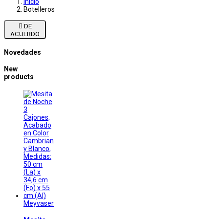
Inicio
Botelleros

DE
ACUERDO
Novedades
New
products
Meyvaser