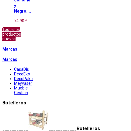
y
Negro,...
74,90 €
Todos los
productos
nuevos
Marcas
Marcas
CasaDis
DecoEko
DecoPako
Meyvaser
Mueble
Gestion
Botelleros
Botelleros
___________
____________