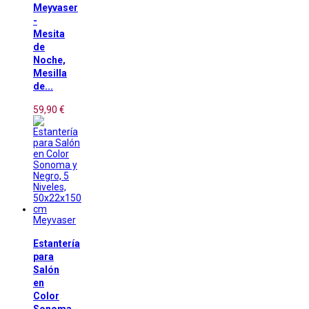
Meyvaser
-
Mesita
de
Noche,
Mesilla
de...
59,90 €
Meyvaser
Estantería
para
Salón
en
Color
Sonoma