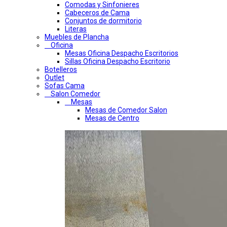
Comodas y Sinfonieres
Cabeceros de Cama
Conjuntos de dormitorio
Literas
Muebles de Plancha
Oficina
Mesas Oficina Despacho Escritorios
Sillas Oficina Despacho Escritorio
Botelleros
Outlet
Sofas Cama
Salon Comedor
Mesas
Mesas de Comedor Salon
Mesas de Centro