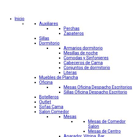
Comprar por categorías
Inicio
Auxiliares
Perchas
Zapateros
Sillas
Dormitorio
Armarios dormitorio
Mesillas de noche
Comodas y Sinfonieres
Cabeceros de Cama
Conjuntos de dormitorio
Literas
Muebles de Plancha
Oficina
Mesas Oficina Despacho Escritorios
Sillas Oficina Despacho Escritorio
Botelleros
Outlet
Sofas Cama
Salon Comedor
Mesas
Mesas de Comedor
Salon
Mesas de Centro
Aparador, Vitrina, Bar