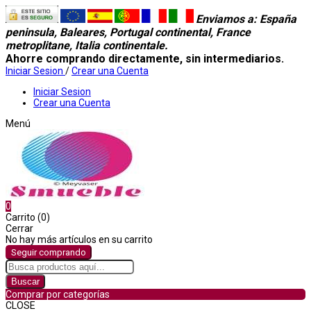
Enviamos a
: España
peninsula, Baleares, Portugal continental, France
metroplitane, Italia continentale.
Ahorre comprando directamente, sin intermediarios.
Iniciar Sesion
/
Crear una Cuenta
Iniciar Sesion
Crear una Cuenta
Menú
0
Carrito (0)
Cerrar
No hay más artículos en su carrito
Seguir comprando
Buscar
Comprar por categorías
CLOSE