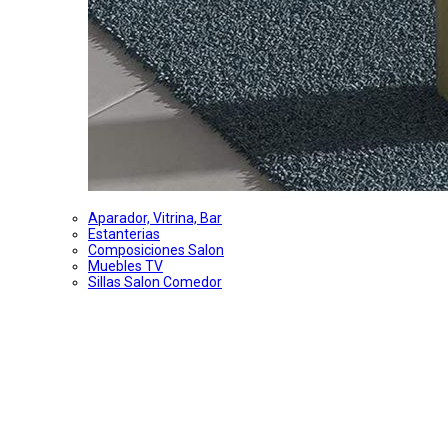
Aparador, Vitrina, Bar
Estanterias
Composiciones Salon
Muebles TV
Sillas Salon Comedor