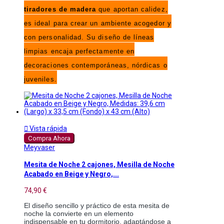
tiradores de madera
que aportan calidez,
es ideal para crear un ambiente acogedor y
con personalidad. Su diseño de líneas
limpias encaja perfectamente en
decoraciones contemporáneas, nórdicas o
juveniles.

Vista rápida
Compra Ahora
Meyvaser
Mesita de Noche 2 cajones, Mesilla de Noche
Acabado en Beige y Negro,...
74,90 €
El diseño sencillo y práctico de esta mesita de
noche la convierte en un elemento
indispensable en tu dormitorio, adaptándose a