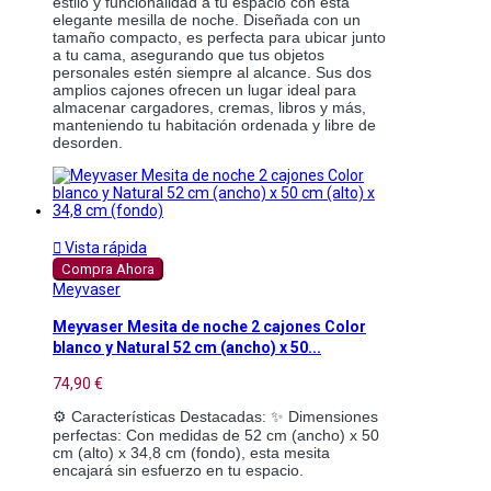
estilo y funcionalidad a tu espacio con esta 
elegante mesilla de noche. Diseñada con un 
tamaño compacto, es perfecta para ubicar junto 
a tu cama, asegurando que tus objetos 
personales estén siempre al alcance. Sus dos 
amplios cajones ofrecen un lugar ideal para 
almacenar cargadores, cremas, libros y más, 
manteniendo tu habitación ordenada y libre de 
desorden.

Vista rápida
Compra Ahora
Meyvaser
Meyvaser Mesita de noche 2 cajones Color
blanco y Natural 52 cm (ancho) x 50...
74,90 €
⚙️ Características Destacadas: ✨ Dimensiones 
perfectas: Con medidas de 52 cm (ancho) x 50 
cm (alto) x 34,8 cm (fondo), esta mesita 
encajará sin esfuerzo en tu espacio.