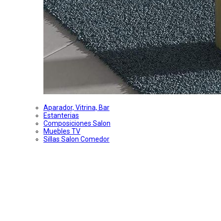
Aparador, Vitrina, Bar
Estanterias
Composiciones Salon
Muebles TV
Sillas Salon Comedor