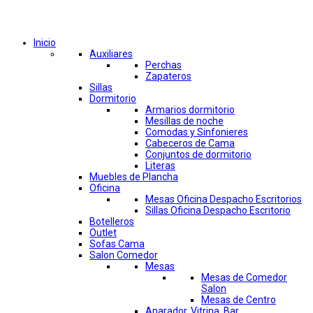
Comprar por categorías
Inicio
Auxiliares
Perchas
Zapateros
Sillas
Dormitorio
Armarios dormitorio
Mesillas de noche
Comodas y Sinfonieres
Cabeceros de Cama
Conjuntos de dormitorio
Literas
Muebles de Plancha
Oficina
Mesas Oficina Despacho Escritorios
Sillas Oficina Despacho Escritorio
Botelleros
Outlet
Sofas Cama
Salon Comedor
Mesas
Mesas de Comedor
Salon
Mesas de Centro
Aparador, Vitrina, Bar