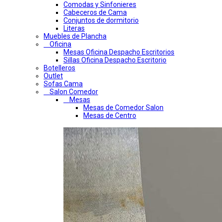
Comodas y Sinfonieres
Cabeceros de Cama
Conjuntos de dormitorio
Literas
Muebles de Plancha
Oficina
Mesas Oficina Despacho Escritorios
Sillas Oficina Despacho Escritorio
Botelleros
Outlet
Sofas Cama
Salon Comedor
Mesas
Mesas de Comedor Salon
Mesas de Centro