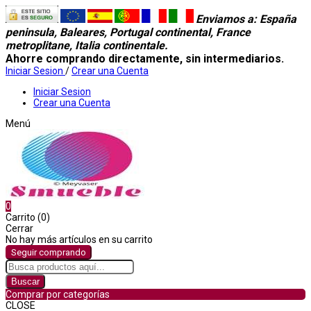
Enviamos a
: España
peninsula, Baleares, Portugal continental, France
metroplitane, Italia continentale.
Ahorre comprando directamente, sin intermediarios.
Iniciar Sesion
/
Crear una Cuenta
Iniciar Sesion
Crear una Cuenta
Menú
0
Carrito (0)
Cerrar
No hay más artículos en su carrito
Seguir comprando
Buscar
Comprar por categorías
CLOSE