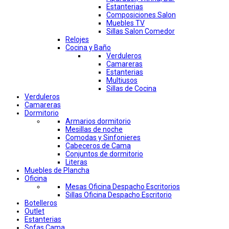
Estanterias
Composiciones Salon
Muebles TV
Sillas Salon Comedor
Relojes
Cocina y Baño
Verduleros
Camareras
Estanterias
Multiusos
Sillas de Cocina
Verduleros
Camareras
Dormitorio
Armarios dormitorio
Mesillas de noche
Comodas y Sinfonieres
Cabeceros de Cama
Conjuntos de dormitorio
Literas
Muebles de Plancha
Oficina
Mesas Oficina Despacho Escritorios
Sillas Oficina Despacho Escritorio
Botelleros
Outlet
Estanterias
Sofas Cama