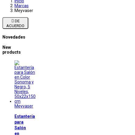
Inicio
Marcas
Meyvaser

DE
ACUERDO
Novedades
New
products
Meyvaser
Estantería
para
Salón
en