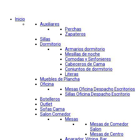
Comprar por categorías
Inicio
Auxiliares
Perchas
Zapateros
Sillas
Dormitorio
Armarios dormitorio
Mesillas de noche
Comodas y Sinfonieres
Cabeceros de Cama
Conjuntos de dormitorio
Literas
Muebles de Plancha
Oficina
Mesas Oficina Despacho Escritorios
Sillas Oficina Despacho Escritorio
Botelleros
Outlet
Sofas Cama
Salon Comedor
Mesas
Mesas de Comedor
Salon
Mesas de Centro
Aparador, Vitrina, Bar