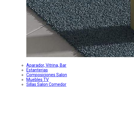
Aparador, Vitrina, Bar
Estanterias
Composiciones Salon
Muebles TV
Sillas Salon Comedor