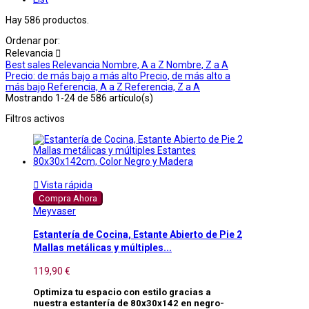
Hay 586 productos.
Ordenar por:
Relevancia

Best sales
Relevancia
Nombre, A a Z
Nombre, Z a A
Precio: de más bajo a más alto
Precio, de más alto a
más bajo
Referencia, A a Z
Referencia, Z a A
Mostrando 1-24 de 586 artículo(s)
Filtros activos

Vista rápida
Compra Ahora
Meyvaser
Estantería de Cocina, Estante Abierto de Pie 2
Mallas metálicas y múltiples...
119,90 €
Optimiza tu espacio con estilo gracias a
nuestra estantería de 80x30x142 en negro-