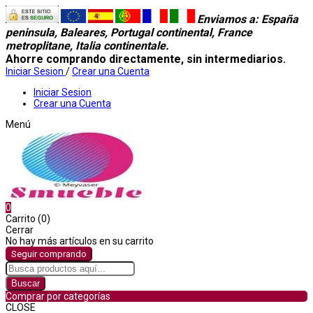
Enviamos a
: España
peninsula, Baleares, Portugal continental, France
metroplitane, Italia continentale.
Ahorre comprando directamente, sin intermediarios.
Iniciar Sesion
/
Crear una Cuenta
Iniciar Sesion
Crear una Cuenta
Menú
0
Carrito (0)
Cerrar
No hay más artículos en su carrito
Seguir comprando
Buscar
Comprar por categorías
CLOSE