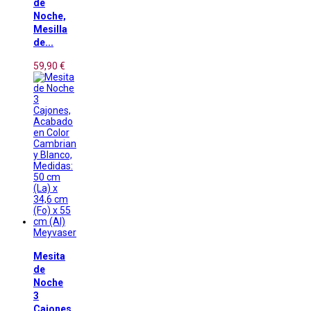
de
Noche,
Mesilla
de...
59,90 €
Meyvaser
Mesita
de
Noche
3
Cajones,