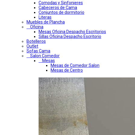
Comodas y Sinfonieres
Cabeceros de Cama
Conjuntos de dormitorio
Literas
Muebles de Plancha
Oficina
Mesas Oficina Despacho Escritorios
Sillas Oficina Despacho Escritorio
Botelleros
Outlet
Sofas Cama
Salon Comedor
Mesas
Mesas de Comedor Salon
Mesas de Centro