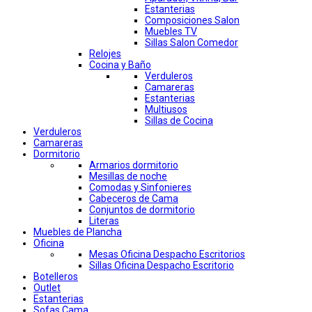
Estanterias
Composiciones Salon
Muebles TV
Sillas Salon Comedor
Relojes
Cocina y Baño
Verduleros
Camareras
Estanterias
Multiusos
Sillas de Cocina
Verduleros
Camareras
Dormitorio
Armarios dormitorio
Mesillas de noche
Comodas y Sinfonieres
Cabeceros de Cama
Conjuntos de dormitorio
Literas
Muebles de Plancha
Oficina
Mesas Oficina Despacho Escritorios
Sillas Oficina Despacho Escritorio
Botelleros
Outlet
Estanterias
Sofas Cama