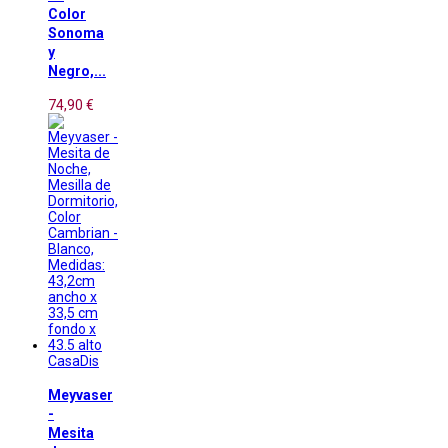
Color
Sonoma
y
Negro,...
74,90 €
CasaDis
Meyvaser
-
Mesita