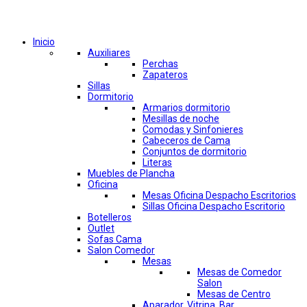
Comprar por categorías
Inicio
Auxiliares
Perchas
Zapateros
Sillas
Dormitorio
Armarios dormitorio
Mesillas de noche
Comodas y Sinfonieres
Cabeceros de Cama
Conjuntos de dormitorio
Literas
Muebles de Plancha
Oficina
Mesas Oficina Despacho Escritorios
Sillas Oficina Despacho Escritorio
Botelleros
Outlet
Sofas Cama
Salon Comedor
Mesas
Mesas de Comedor
Salon
Mesas de Centro
Aparador, Vitrina, Bar