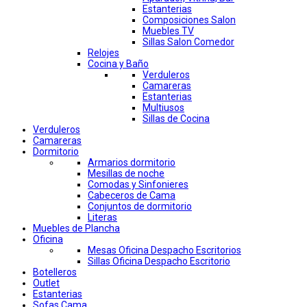
Estanterias
Composiciones Salon
Muebles TV
Sillas Salon Comedor
Relojes
Cocina y Baño
Verduleros
Camareras
Estanterias
Multiusos
Sillas de Cocina
Verduleros
Camareras
Dormitorio
Armarios dormitorio
Mesillas de noche
Comodas y Sinfonieres
Cabeceros de Cama
Conjuntos de dormitorio
Literas
Muebles de Plancha
Oficina
Mesas Oficina Despacho Escritorios
Sillas Oficina Despacho Escritorio
Botelleros
Outlet
Estanterias
Sofas Cama