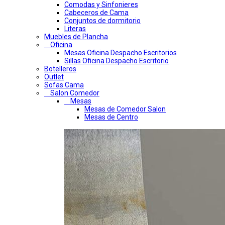
Comodas y Sinfonieres
Cabeceros de Cama
Conjuntos de dormitorio
Literas
Muebles de Plancha
Oficina
Mesas Oficina Despacho Escritorios
Sillas Oficina Despacho Escritorio
Botelleros
Outlet
Sofas Cama
Salon Comedor
Mesas
Mesas de Comedor Salon
Mesas de Centro