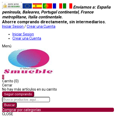
Enviamos a
: España
peninsula, Baleares, Portugal continental, France
metroplitane, Italia continentale.
Ahorre comprando directamente, sin intermediarios.
Iniciar Sesion
/
Crear una Cuenta
Iniciar Sesion
Crear una Cuenta
Menú
0
Carrito (0)
Cerrar
No hay más artículos en su carrito
Seguir comprando
Buscar
Comprar por categorías
CLOSE