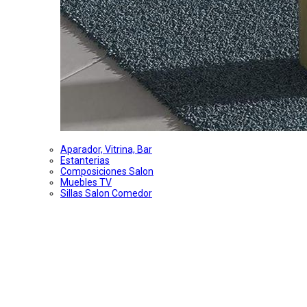
Aparador, Vitrina, Bar
Estanterias
Composiciones Salon
Muebles TV
Sillas Salon Comedor