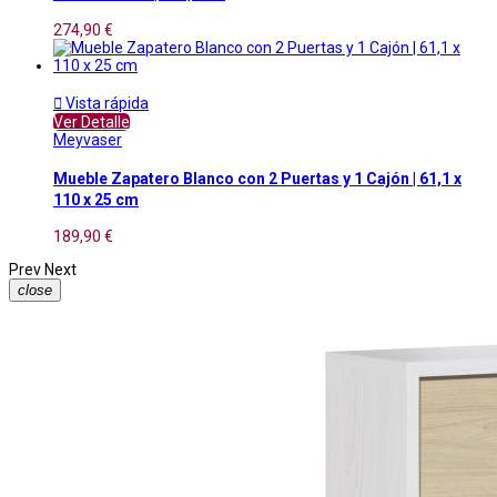
274,90 €

Vista rápida
Ver Detalle
Meyvaser
Mueble Zapatero Blanco con 2 Puertas y 1 Cajón | 61,1 x
110 x 25 cm
189,90 €
Prev
Next
close