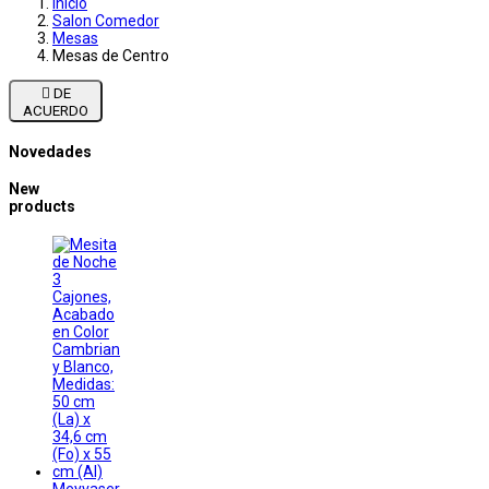
Inicio
Salon Comedor
Mesas
Mesas de Centro

DE
ACUERDO
Novedades
New
products