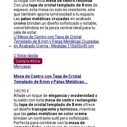
tu hogar con esta
mesa de centro redonda
.
Con una
tapa de cristal templado de 8 mm
de
espesor, esta mesa no solo es resistente, sino
que también aporta luminosidad a tu espacio.
Las
patas metálicas cruzadas
en acabado
cromo
brindan un diseño sofisticado y estable,
convirtiéndola en la pieza central ideal para tu
sala de estar.

Vista rápida
Compra Ahora
Meyvaser
Mesa de Centro con Tapa de Cristal
Templado de 8 mm y Patas Metálicas...
149,90 €
Añade un toque de
elegancia
y
modernidad
a
tu salón con esta
mesa de centro rectangular
.
Su
tapa de cristal templado de 8 mm
ofrece
un diseño
transparente y luminoso
, mientras
que las
patas metálicas en color crema
brindan un contraste sutil pero sofisticado.
Perfecta para combinar con la
mesa de