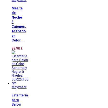
Meyvaser
Mesita
de
Noche
3
Cajones,
Acabado
en
Color...
89,90 €
Meyvaser
Estantería
para
Salón