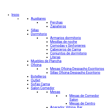
Comprar por categorías
Inicio
Auxiliares
Perchas
Zapateros
Sillas
Dormitorio
Armarios dormitorio
Mesillas de noche
Comodas y Sinfonieres
Cabeceros de Cama
Conjuntos de dormitorio
Literas
Muebles de Plancha
Oficina
Mesas Oficina Despacho Escritorios
Sillas Oficina Despacho Escritorio
Botelleros
Outlet
Sofas Cama
Salon Comedor
Mesas
Mesas de Comedor
Salon
Mesas de Centro
Aparador, Vitrina, Bar