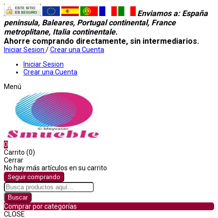
Enviamos a
: España
peninsula, Baleares, Portugal continental, France
metroplitane, Italia continentale.
Ahorre comprando directamente, sin intermediarios.
Iniciar Sesion
/
Crear una Cuenta
Iniciar Sesion
Crear una Cuenta
Menú
0
Carrito (0)
Cerrar
No hay más artículos en su carrito
Seguir comprando
Buscar
Comprar por categorías
CLOSE