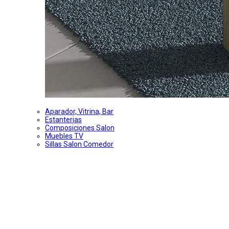
Aparador, Vitrina, Bar
Estanterias
Composiciones Salon
Muebles TV
Sillas Salon Comedor