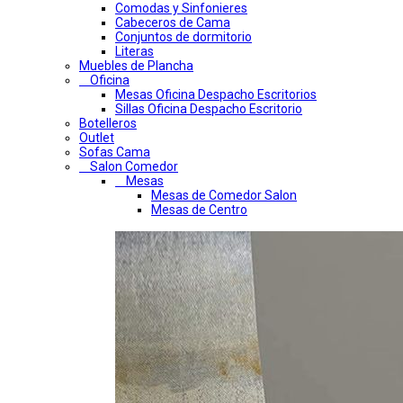
Comodas y Sinfonieres
Cabeceros de Cama
Conjuntos de dormitorio
Literas
Muebles de Plancha
Oficina
Mesas Oficina Despacho Escritorios
Sillas Oficina Despacho Escritorio
Botelleros
Outlet
Sofas Cama
Salon Comedor
Mesas
Mesas de Comedor Salon
Mesas de Centro