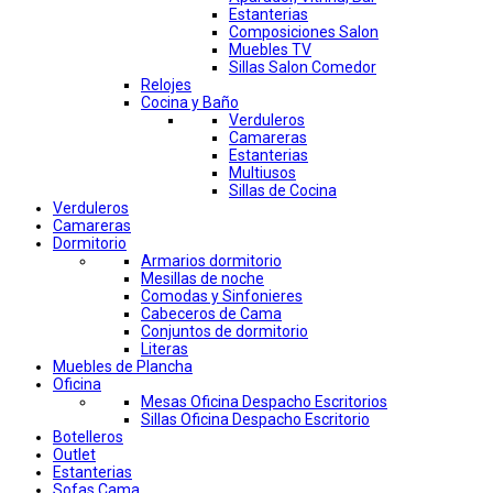
Estanterias
Composiciones Salon
Muebles TV
Sillas Salon Comedor
Relojes
Cocina y Baño
Verduleros
Camareras
Estanterias
Multiusos
Sillas de Cocina
Verduleros
Camareras
Dormitorio
Armarios dormitorio
Mesillas de noche
Comodas y Sinfonieres
Cabeceros de Cama
Conjuntos de dormitorio
Literas
Muebles de Plancha
Oficina
Mesas Oficina Despacho Escritorios
Sillas Oficina Despacho Escritorio
Botelleros
Outlet
Estanterias
Sofas Cama