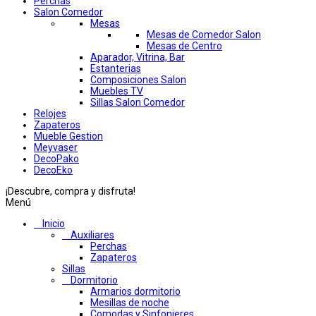
Perchas
Salon Comedor
Mesas
Mesas de Comedor Salon
Mesas de Centro
Aparador, Vitrina, Bar
Estanterias
Composiciones Salon
Muebles TV
Sillas Salon Comedor
Relojes
Zapateros
Mueble Gestion
Meyvaser
DecoPako
DecoEko
¡Descubre, compra y disfruta!
Menú
Inicio
Auxiliares
Perchas
Zapateros
Sillas
Dormitorio
Armarios dormitorio
Mesillas de noche
Comodas y Sinfonieres