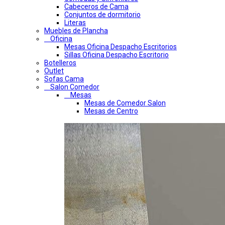
Cabeceros de Cama
Conjuntos de dormitorio
Literas
Muebles de Plancha
Oficina
Mesas Oficina Despacho Escritorios
Sillas Oficina Despacho Escritorio
Botelleros
Outlet
Sofas Cama
Salon Comedor
Mesas
Mesas de Comedor Salon
Mesas de Centro