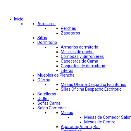
Comprar por categorías
Inicio
Auxiliares
Perchas
Zapateros
Sillas
Dormitorio
Armarios dormitorio
Mesillas de noche
Comodas y Sinfonieres
Cabeceros de Cama
Conjuntos de dormitorio
Literas
Muebles de Plancha
Oficina
Mesas Oficina Despacho Escritorios
Sillas Oficina Despacho Escritorio
Botelleros
Outlet
Sofas Cama
Salon Comedor
Mesas
Mesas de Comedor Salo
Mesas de Centro
Aparador, Vitrina, Bar