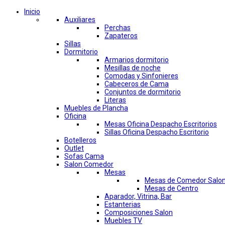
Inicio
Auxiliares
Perchas
Zapateros
Sillas
Dormitorio
Armarios dormitorio
Mesillas de noche
Comodas y Sinfonieres
Cabeceros de Cama
Conjuntos de dormitorio
Literas
Muebles de Plancha
Oficina
Mesas Oficina Despacho Escritorios
Sillas Oficina Despacho Escritorio
Botelleros
Outlet
Sofas Cama
Salon Comedor
Mesas
Mesas de Comedor Salo
Mesas de Centro
Aparador, Vitrina, Bar
Estanterias
Composiciones Salon
Muebles TV