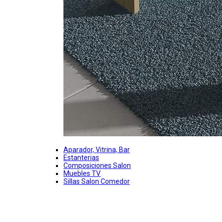
Aparador, Vitrina, Bar
Estanterias
Composiciones Salon
Muebles TV
Sillas Salon Comedor