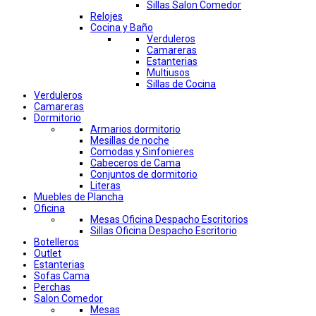
Sillas Salon Comedor
Relojes
Cocina y Baño
Verduleros
Camareras
Estanterias
Multiusos
Sillas de Cocina
Verduleros
Camareras
Dormitorio
Armarios dormitorio
Mesillas de noche
Comodas y Sinfonieres
Cabeceros de Cama
Conjuntos de dormitorio
Literas
Muebles de Plancha
Oficina
Mesas Oficina Despacho Escritorios
Sillas Oficina Despacho Escritorio
Botelleros
Outlet
Estanterias
Sofas Cama
Perchas
Salon Comedor
Mesas