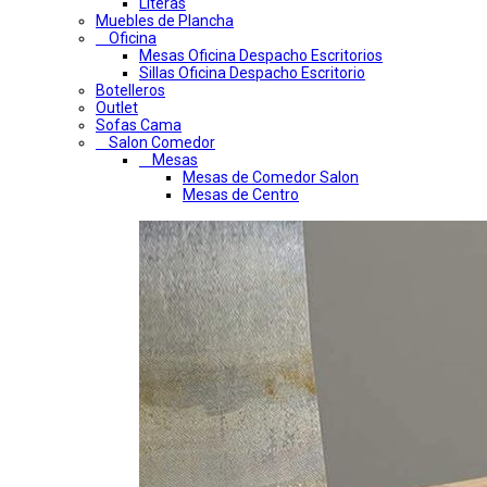
Literas
Muebles de Plancha
Oficina
Mesas Oficina Despacho Escritorios
Sillas Oficina Despacho Escritorio
Botelleros
Outlet
Sofas Cama
Salon Comedor
Mesas
Mesas de Comedor Salon
Mesas de Centro