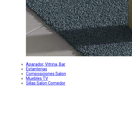
Aparador, Vitrina, Bar
Estanterias
Composiciones Salon
Muebles TV
Sillas Salon Comedor