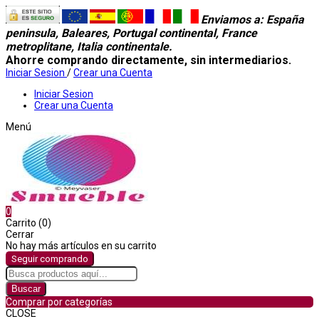
Enviamos a
: España
peninsula, Baleares, Portugal continental, France
metroplitane, Italia continentale.
Ahorre comprando directamente, sin intermediarios.
Iniciar Sesion
/
Crear una Cuenta
Iniciar Sesion
Crear una Cuenta
Menú
0
Carrito (0)
Cerrar
No hay más artículos en su carrito
Seguir comprando
Buscar
Comprar por categorías
CLOSE