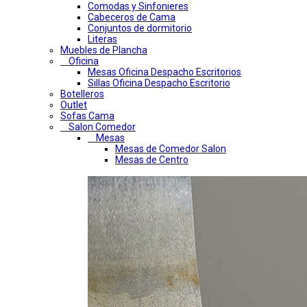
Comodas y Sinfonieres
Cabeceros de Cama
Conjuntos de dormitorio
Literas
Muebles de Plancha
Oficina
Mesas Oficina Despacho Escritorios
Sillas Oficina Despacho Escritorio
Botelleros
Outlet
Sofas Cama
Salon Comedor
Mesas
Mesas de Comedor Salon
Mesas de Centro