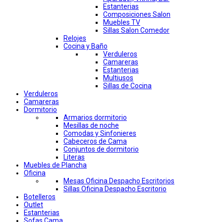
Estanterias
Composiciones Salon
Muebles TV
Sillas Salon Comedor
Relojes
Cocina y Baño
Verduleros
Camareras
Estanterias
Multiusos
Sillas de Cocina
Verduleros
Camareras
Dormitorio
Armarios dormitorio
Mesillas de noche
Comodas y Sinfonieres
Cabeceros de Cama
Conjuntos de dormitorio
Literas
Muebles de Plancha
Oficina
Mesas Oficina Despacho Escritorios
Sillas Oficina Despacho Escritorio
Botelleros
Outlet
Estanterias
Sofas Cama