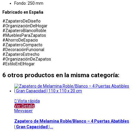
Fondo: 250 mm
Fabricado en España
#ZapateroDeDiseño
#OrganizaciónDelHogar
#ZapateroBlancoRoble
#MueblesParaZapatos
#AhorroDeEspacio
#ZapateroCompacto
#DecoraciónFuncional
#ZapateroEstrecho
#OrganizaciónDeZapatos
#EstiloEnElHogar
6 otros productos en la misma categoría:

Vista rápida
Ver Detalle
Meyvaser
Zapatero de Melamina Roble/Blanco – 4 Puertas Abatibles
| Gran Capacidad |...