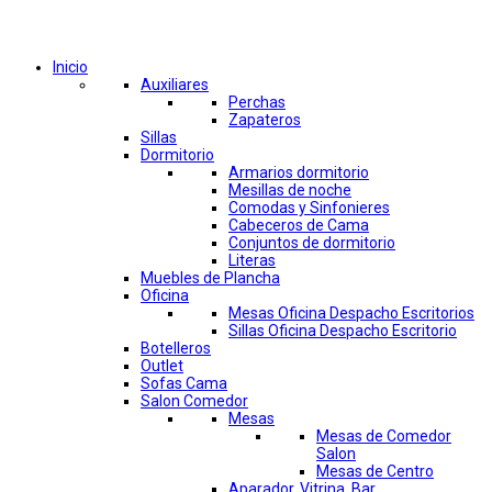
Comprar por categorías
Inicio
Auxiliares
Perchas
Zapateros
Sillas
Dormitorio
Armarios dormitorio
Mesillas de noche
Comodas y Sinfonieres
Cabeceros de Cama
Conjuntos de dormitorio
Literas
Muebles de Plancha
Oficina
Mesas Oficina Despacho Escritorios
Sillas Oficina Despacho Escritorio
Botelleros
Outlet
Sofas Cama
Salon Comedor
Mesas
Mesas de Comedor
Salon
Mesas de Centro
Aparador, Vitrina, Bar