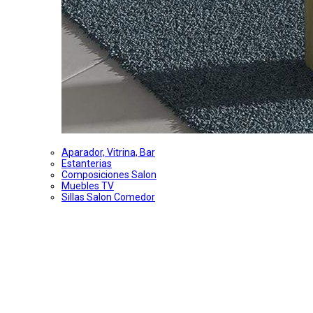
Aparador, Vitrina, Bar
Estanterias
Composiciones Salon
Muebles TV
Sillas Salon Comedor