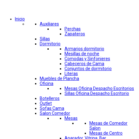
Comprar por categorías
Inicio
Auxiliares
Perchas
Zapateros
Sillas
Dormitorio
Armarios dormitorio
Mesillas de noche
Comodas y Sinfonieres
Cabeceros de Cama
Conjuntos de dormitorio
Literas
Muebles de Plancha
Oficina
Mesas Oficina Despacho Escritorios
Sillas Oficina Despacho Escritorio
Botelleros
Outlet
Sofas Cama
Salon Comedor
Mesas
Mesas de Comedor
Salon
Mesas de Centro
Aparador, Vitrina, Bar