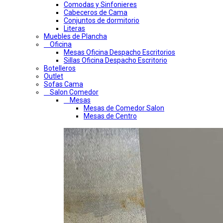
Comodas y Sinfonieres
Cabeceros de Cama
Conjuntos de dormitorio
Literas
Muebles de Plancha
Oficina
Mesas Oficina Despacho Escritorios
Sillas Oficina Despacho Escritorio
Botelleros
Outlet
Sofas Cama
Salon Comedor
Mesas
Mesas de Comedor Salon
Mesas de Centro