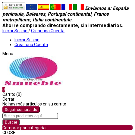
Enviamos a
: España
peninsula, Baleares, Portugal continental, France
metroplitane, Italia continentale.
Ahorre comprando directamente, sin intermediarios.
Iniciar Sesion
/
Crear una Cuenta
Iniciar Sesion
Crear una Cuenta
Menú
0
Carrito (0)
Cerrar
No hay más artículos en su carrito
Seguir comprando
Buscar
Comprar por categorías
CLOSE