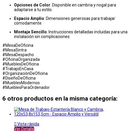
Opciones de Color
: Disponible en cambria y nogal para
adaptarse a tu estilo.
Espacio Amplio
: Dimensiones generosas para trabajar
cómodamente.
Montaje Sencillo
: Instrucciones detalladas incluidas para una
instalación sin complicaciones.
#MesaDeOficina
#MesaSintra
#MesaDespacho
#OficinaOrganizada
#MueblesDeOficina
#TrabajoEnCasa
#OrganizaciónDeOficina
#DiseñoDeOficina
#MueblesModernos
#MueblesParaOrdenador
6 otros productos en la misma categoría:

Vista rápida
Ver Detalle