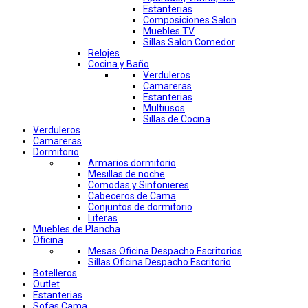
Estanterias
Composiciones Salon
Muebles TV
Sillas Salon Comedor
Relojes
Cocina y Baño
Verduleros
Camareras
Estanterias
Multiusos
Sillas de Cocina
Verduleros
Camareras
Dormitorio
Armarios dormitorio
Mesillas de noche
Comodas y Sinfonieres
Cabeceros de Cama
Conjuntos de dormitorio
Literas
Muebles de Plancha
Oficina
Mesas Oficina Despacho Escritorios
Sillas Oficina Despacho Escritorio
Botelleros
Outlet
Estanterias
Sofas Cama