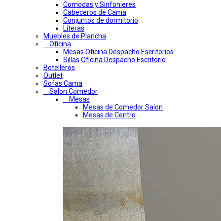
Comodas y Sinfonieres
Cabeceros de Cama
Conjuntos de dormitorio
Literas
Muebles de Plancha
Oficina
Mesas Oficina Despacho Escritorios
Sillas Oficina Despacho Escritorio
Botelleros
Outlet
Sofas Cama
Salon Comedor
Mesas
Mesas de Comedor Salon
Mesas de Centro