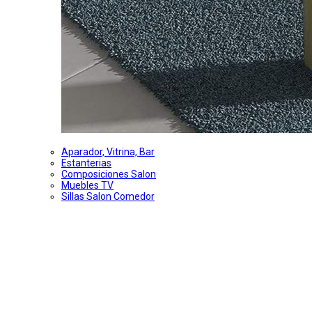
Aparador, Vitrina, Bar
Estanterias
Composiciones Salon
Muebles TV
Sillas Salon Comedor