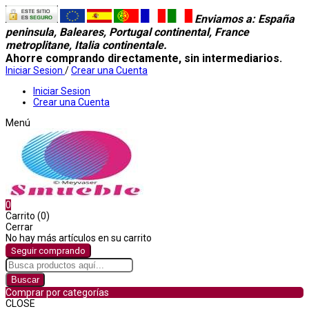
Enviamos a
: España
peninsula, Baleares, Portugal continental, France
metroplitane, Italia continentale.
Ahorre comprando directamente, sin intermediarios.
Iniciar Sesion
/
Crear una Cuenta
Iniciar Sesion
Crear una Cuenta
Menú
0
Carrito (0)
Cerrar
No hay más artículos en su carrito
Seguir comprando
Buscar
Comprar por categorías
CLOSE