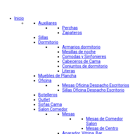
Comprar por categorías
Inicio
Auxiliares
Perchas
Zapateros
Sillas
Dormitorio
Armarios dormitorio
Mesillas de noche
Comodas y Sinfonieres
Cabeceros de Cama
Conjuntos de dormitorio
Literas
Muebles de Plancha
Oficina
Mesas Oficina Despacho Escritorios
Sillas Oficina Despacho Escritorio
Botelleros
Outlet
Sofas Cama
Salon Comedor
Mesas
Mesas de Comedor
Salon
Mesas de Centro
Aparador, Vitrina, Bar