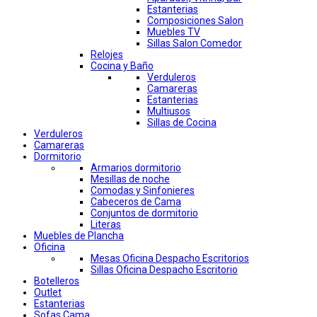
Estanterias
Composiciones Salon
Muebles TV
Sillas Salon Comedor
Relojes
Cocina y Baño
Verduleros
Camareras
Estanterias
Multiusos
Sillas de Cocina
Verduleros
Camareras
Dormitorio
Armarios dormitorio
Mesillas de noche
Comodas y Sinfonieres
Cabeceros de Cama
Conjuntos de dormitorio
Literas
Muebles de Plancha
Oficina
Mesas Oficina Despacho Escritorios
Sillas Oficina Despacho Escritorio
Botelleros
Outlet
Estanterias
Sofas Cama