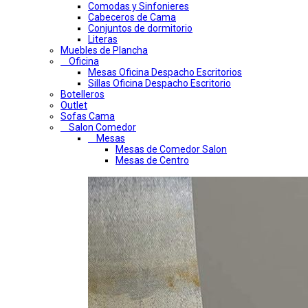
Comodas y Sinfonieres
Cabeceros de Cama
Conjuntos de dormitorio
Literas
Muebles de Plancha
Oficina
Mesas Oficina Despacho Escritorios
Sillas Oficina Despacho Escritorio
Botelleros
Outlet
Sofas Cama
Salon Comedor
Mesas
Mesas de Comedor Salon
Mesas de Centro