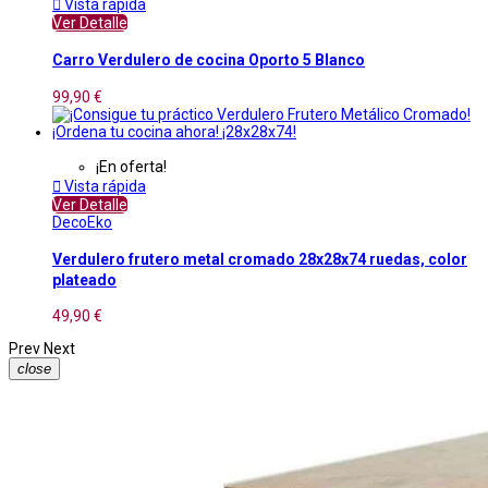

Vista rápida
Ver Detalle
Carro Verdulero de cocina Oporto 5 Blanco
99,90 €
¡En oferta!

Vista rápida
Ver Detalle
DecoEko
Verdulero frutero metal cromado 28x28x74 ruedas, color
plateado
49,90 €
Prev
Next
close