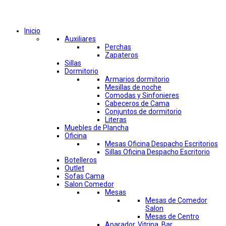
Comprar por categorías
Inicio
Auxiliares
Perchas
Zapateros
Sillas
Dormitorio
Armarios dormitorio
Mesillas de noche
Comodas y Sinfonieres
Cabeceros de Cama
Conjuntos de dormitorio
Literas
Muebles de Plancha
Oficina
Mesas Oficina Despacho Escritorios
Sillas Oficina Despacho Escritorio
Botelleros
Outlet
Sofas Cama
Salon Comedor
Mesas
Mesas de Comedor
Salon
Mesas de Centro
Aparador, Vitrina, Bar