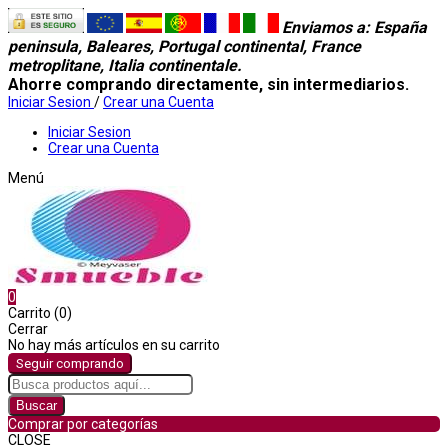
Enviamos a
: España
peninsula, Baleares, Portugal continental, France
metroplitane, Italia continentale.
Ahorre comprando directamente, sin intermediarios.
Iniciar Sesion
/
Crear una Cuenta
Iniciar Sesion
Crear una Cuenta
Menú
0
Carrito (0)
Cerrar
No hay más artículos en su carrito
Seguir comprando
Buscar
Comprar por categorías
CLOSE