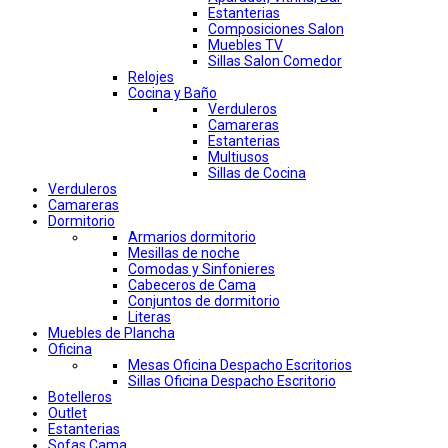
Estanterias
Composiciones Salon
Muebles TV
Sillas Salon Comedor
Relojes
Cocina y Baño
Verduleros
Camareras
Estanterias
Multiusos
Sillas de Cocina
Verduleros
Camareras
Dormitorio
Armarios dormitorio
Mesillas de noche
Comodas y Sinfonieres
Cabeceros de Cama
Conjuntos de dormitorio
Literas
Muebles de Plancha
Oficina
Mesas Oficina Despacho Escritorios
Sillas Oficina Despacho Escritorio
Botelleros
Outlet
Estanterias
Sofas Cama