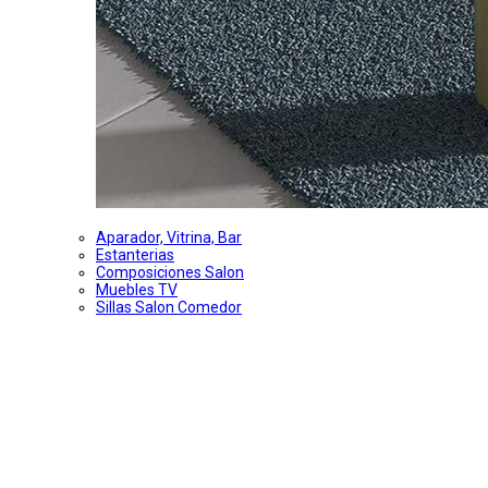
Aparador, Vitrina, Bar
Estanterias
Composiciones Salon
Muebles TV
Sillas Salon Comedor