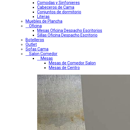
Comodas y Sinfonieres
Cabeceros de Cama
Conjuntos de dormitorio
Literas
Muebles de Plancha
Oficina
Mesas Oficina Despacho Escritorios
Sillas Oficina Despacho Escritorio
Botelleros
Outlet
Sofas Cama
Salon Comedor
Mesas
Mesas de Comedor Salon
Mesas de Centro