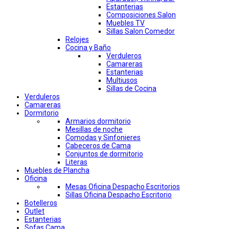
Estanterias
Composiciones Salon
Muebles TV
Sillas Salon Comedor
Relojes
Cocina y Baño
Verduleros
Camareras
Estanterias
Multiusos
Sillas de Cocina
Verduleros
Camareras
Dormitorio
Armarios dormitorio
Mesillas de noche
Comodas y Sinfonieres
Cabeceros de Cama
Conjuntos de dormitorio
Literas
Muebles de Plancha
Oficina
Mesas Oficina Despacho Escritorios
Sillas Oficina Despacho Escritorio
Botelleros
Outlet
Estanterias
Sofas Cama