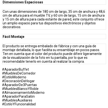
Dimensiones Espaciosas
Con unas dimensiones de 180 cm de largo, 35 cm de anchura y 48,6
cm de altura para el mueble TV, y 60 cm de largo, 15 cm de anchura
y 15 cm de altura para cada estante de pared, este conjunto ofrece
un amplio espacio para tus dispositivos electrónicos y objetos
decorativos.
Fácil Montaje
El producto se entrega embalado de fábrica y con una guía de
montaje detallada, lo que facilita su ensamblaje en pocos pasos.
Ten en cuenta que el color del producto puede diferir ligeramente
de la visualización de la foto en tu pantalla, por lo que es
recomendable tenerlo en cuenta al realizar la compra.
#AparadorBuffet
#MueblesDeComedor
#EstiloModerno
#DecoraciónDeHogar
#AparadorDe3Puertas
#MueblesBlancoYRoble
#AlmacenamientoModerno
#AparadorParaSalón
#MueblesAuxiliares
#EstiloYFuncionalidad