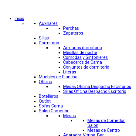
Comprar por categorías
Inicio
Auxiliares
Perchas
Zapateros
Sillas
Dormitorio
Armarios dormitorio
Mesillas de noche
Comodas y Sinfonieres
Cabeceros de Cama
Conjuntos de dormitorio
Literas
Muebles de Plancha
Oficina
Mesas Oficina Despacho Escritorios
Sillas Oficina Despacho Escritorio
Botelleros
Outlet
Sofas Cama
Salon Comedor
Mesas
Mesas de Comedor
Salon
Mesas de Centro
Aparador, Vitrina, Bar