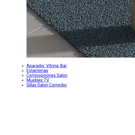
Aparador, Vitrina, Bar
Estanterias
Composiciones Salon
Muebles TV
Sillas Salon Comedor