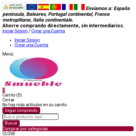
Enviamos a
: España
peninsula, Baleares, Portugal continental, France
metroplitane, Italia continentale.
Ahorre comprando directamente, sin intermediarios.
Iniciar Sesion
/
Crear una Cuenta
Iniciar Sesion
Crear una Cuenta
Menú
0
Carrito (0)
Cerrar
No hay más artículos en su carrito
Seguir comprando
Buscar
Comprar por categorías
CLOSE