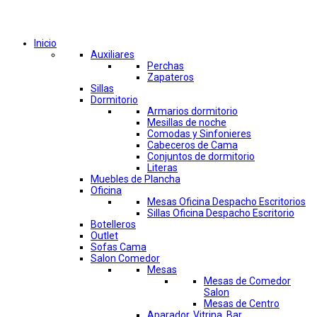
Comprar por categorías
Inicio
Auxiliares
Perchas
Zapateros
Sillas
Dormitorio
Armarios dormitorio
Mesillas de noche
Comodas y Sinfonieres
Cabeceros de Cama
Conjuntos de dormitorio
Literas
Muebles de Plancha
Oficina
Mesas Oficina Despacho Escritorios
Sillas Oficina Despacho Escritorio
Botelleros
Outlet
Sofas Cama
Salon Comedor
Mesas
Mesas de Comedor
Salon
Mesas de Centro
Aparador, Vitrina, Bar