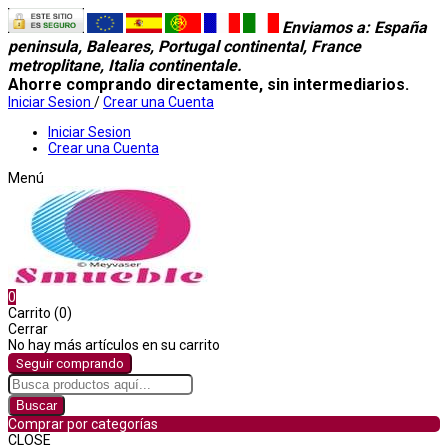
Enviamos a
: España
peninsula, Baleares, Portugal continental, France
metroplitane, Italia continentale.
Ahorre comprando directamente, sin intermediarios.
Iniciar Sesion
/
Crear una Cuenta
Iniciar Sesion
Crear una Cuenta
Menú
0
Carrito (0)
Cerrar
No hay más artículos en su carrito
Seguir comprando
Buscar
Comprar por categorías
CLOSE