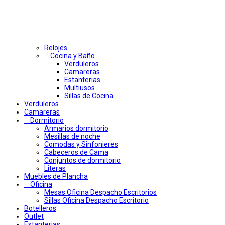
Relojes
Cocina y Baño
Verduleros
Camareras
Estanterias
Multiusos
Sillas de Cocina
Verduleros
Camareras
Dormitorio
Armarios dormitorio
Mesillas de noche
Comodas y Sinfonieres
Cabeceros de Cama
Conjuntos de dormitorio
Literas
Muebles de Plancha
Oficina
Mesas Oficina Despacho Escritorios
Sillas Oficina Despacho Escritorio
Botelleros
Outlet
Estanterias