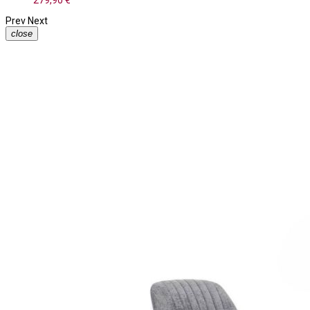
279,90 €
Prev
Next
close