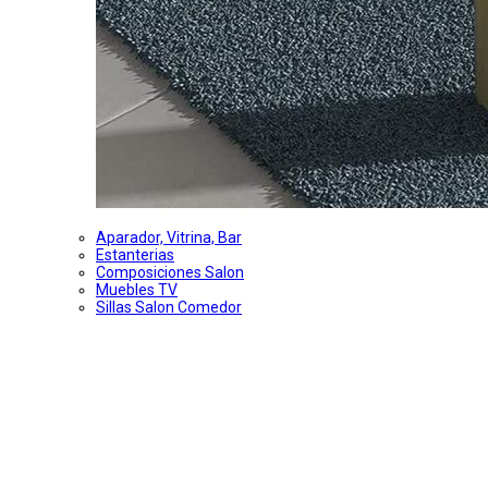
Aparador, Vitrina, Bar
Estanterias
Composiciones Salon
Muebles TV
Sillas Salon Comedor