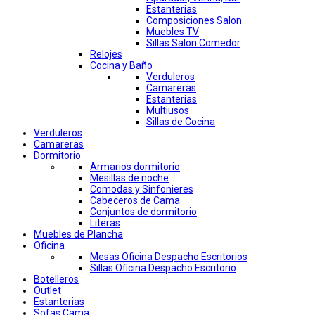
Estanterias
Composiciones Salon
Muebles TV
Sillas Salon Comedor
Relojes
Cocina y Baño
Verduleros
Camareras
Estanterias
Multiusos
Sillas de Cocina
Verduleros
Camareras
Dormitorio
Armarios dormitorio
Mesillas de noche
Comodas y Sinfonieres
Cabeceros de Cama
Conjuntos de dormitorio
Literas
Muebles de Plancha
Oficina
Mesas Oficina Despacho Escritorios
Sillas Oficina Despacho Escritorio
Botelleros
Outlet
Estanterias
Sofas Cama