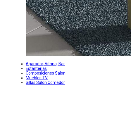
Aparador, Vitrina, Bar
Estanterias
Composiciones Salon
Muebles TV
Sillas Salon Comedor