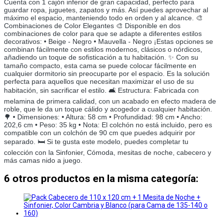
Cuenta con 1 cajón inferior de gran capacidad, perfecto para
guardar ropa, juguetes, zapatos y más. Así puedes aprovechar al
máximo el espacio, manteniendo todo en orden y al alcance. 🎨
Combinaciones de Color Elegantes 🎨 Disponible en dos
combinaciones de color para que se adapte a diferentes estilos
decorativos: • Beige - Negro • Mauvella - Negro ¡Estas opciones se
combinan fácilmente con estilos modernos, clásicos o nórdicos,
añadiendo un toque de sofisticación a tu habitación. ✨ Con su
tamaño compacto, esta cama se puede colocar fácilmente en
cualquier dormitorio sin preocuparte por el espacio. Es la solución
perfecta para aquellos que necesitan maximizar el uso de su
habitación, sin sacrificar el estilo. 🛋️ Estructura: Fabricada con
melamina de primera calidad, con un acabado en efecto madera de
roble, que le da un toque cálido y acogedor a cualquier habitación.
🌳 • Dimensiones: • Altura: 58 cm • Profundidad: 98 cm • Ancho:
202,6 cm • Peso: 35 kg • Nota: El colchón no está incluido, pero es
compatible con un colchón de 90 cm que puedes adquirir por
separado. 🛏️ Si te gusta este modelo, puedes completar tu
colección con la Sinfonier, Cómoda, mesitas de noche, cabecero y
más camas nido a juego.
6 otros productos en la misma categoría: