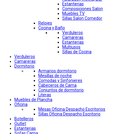
Estanterias
Composiciones Salon
Muebles TV
Sillas Salon Comedor
Relojes
Cocina y Baño
Verduleros
Camareras
Estanterias
Multiusos
Sillas de Cocina
Verduleros
Camareras
Dormitorio
Armarios dormitorio
Mesillas de noche
Comodas y Sinfonieres
Cabeceros de Cama
Conjuntos de dormitorio
Literas
Muebles de Plancha
Oficina
Mesas Oficina Despacho Escritorios
Sillas Oficina Despacho Escritorio
Botelleros
Outlet
Estanterias
Sofas Cama