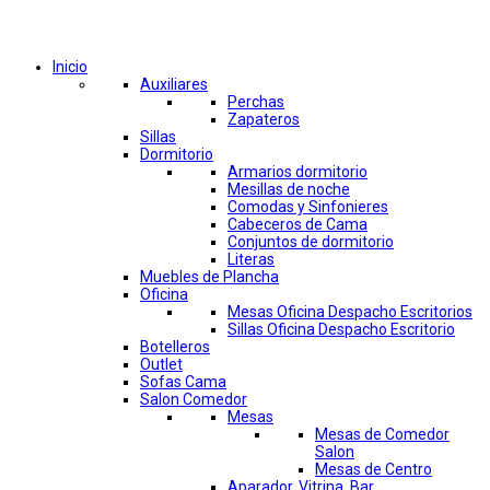
Comprar por categorías
Inicio
Auxiliares
Perchas
Zapateros
Sillas
Dormitorio
Armarios dormitorio
Mesillas de noche
Comodas y Sinfonieres
Cabeceros de Cama
Conjuntos de dormitorio
Literas
Muebles de Plancha
Oficina
Mesas Oficina Despacho Escritorios
Sillas Oficina Despacho Escritorio
Botelleros
Outlet
Sofas Cama
Salon Comedor
Mesas
Mesas de Comedor
Salon
Mesas de Centro
Aparador, Vitrina, Bar