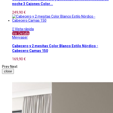
noche 3 Cajones Color...
249,90 €

Vista rápida
Ver Detalle
Meyvaser
Cabecero y 2 mesitas Color Blanco Estilo Nórdico -
Cabecero Camas 150
169,90 €
Prev
Next
close