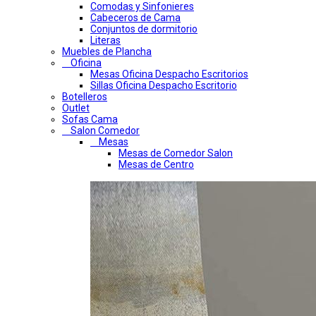
Comodas y Sinfonieres
Cabeceros de Cama
Conjuntos de dormitorio
Literas
Muebles de Plancha
Oficina
Mesas Oficina Despacho Escritorios
Sillas Oficina Despacho Escritorio
Botelleros
Outlet
Sofas Cama
Salon Comedor
Mesas
Mesas de Comedor Salon
Mesas de Centro