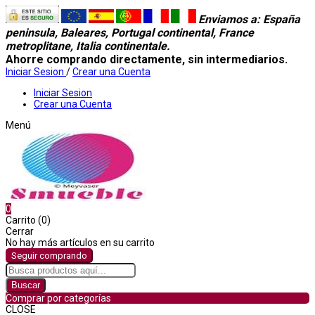
Enviamos a
: España
peninsula, Baleares, Portugal continental, France
metroplitane, Italia continentale.
Ahorre comprando directamente, sin intermediarios.
Iniciar Sesion
/
Crear una Cuenta
Iniciar Sesion
Crear una Cuenta
Menú
0
Carrito (0)
Cerrar
No hay más artículos en su carrito
Seguir comprando
Buscar
Comprar por categorías
CLOSE