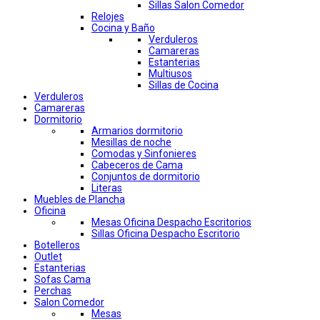
Sillas Salon Comedor
Relojes
Cocina y Baño
Verduleros
Camareras
Estanterias
Multiusos
Sillas de Cocina
Verduleros
Camareras
Dormitorio
Armarios dormitorio
Mesillas de noche
Comodas y Sinfonieres
Cabeceros de Cama
Conjuntos de dormitorio
Literas
Muebles de Plancha
Oficina
Mesas Oficina Despacho Escritorios
Sillas Oficina Despacho Escritorio
Botelleros
Outlet
Estanterias
Sofas Cama
Perchas
Salon Comedor
Mesas