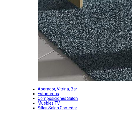
Aparador, Vitrina, Bar
Estanterias
Composiciones Salon
Muebles TV
Sillas Salon Comedor