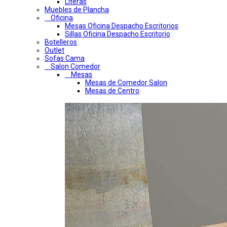
Literas
Muebles de Plancha
Oficina
Mesas Oficina Despacho Escritorios
Sillas Oficina Despacho Escritorio
Botelleros
Outlet
Sofas Cama
Salon Comedor
Mesas
Mesas de Comedor Salon
Mesas de Centro