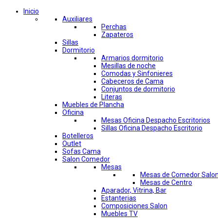
Inicio
Auxiliares
Perchas
Zapateros
Sillas
Dormitorio
Armarios dormitorio
Mesillas de noche
Comodas y Sinfonieres
Cabeceros de Cama
Conjuntos de dormitorio
Literas
Muebles de Plancha
Oficina
Mesas Oficina Despacho Escritorios
Sillas Oficina Despacho Escritorio
Botelleros
Outlet
Sofas Cama
Salon Comedor
Mesas
Mesas de Comedor Salo
Mesas de Centro
Aparador, Vitrina, Bar
Estanterias
Composiciones Salon
Muebles TV