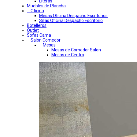
Literas
Muebles de Plancha
Oficina
Mesas Oficina Despacho Escritorios
Sillas Oficina Despacho Escritorio
Botelleros
Outlet
Sofas Cama
Salon Comedor
Mesas
Mesas de Comedor Salon
Mesas de Centro