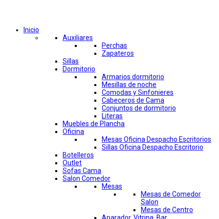
Comprar por categorías
Inicio
Auxiliares
Perchas
Zapateros
Sillas
Dormitorio
Armarios dormitorio
Mesillas de noche
Comodas y Sinfonieres
Cabeceros de Cama
Conjuntos de dormitorio
Literas
Muebles de Plancha
Oficina
Mesas Oficina Despacho Escritorios
Sillas Oficina Despacho Escritorio
Botelleros
Outlet
Sofas Cama
Salon Comedor
Mesas
Mesas de Comedor
Salon
Mesas de Centro
Aparador, Vitrina, Bar