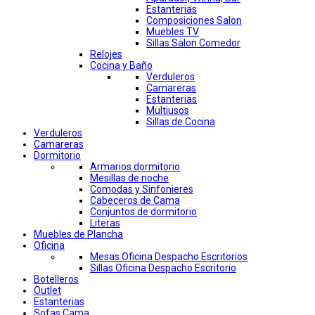
Estanterias
Composiciones Salon
Muebles TV
Sillas Salon Comedor
Relojes
Cocina y Baño
Verduleros
Camareras
Estanterias
Multiusos
Sillas de Cocina
Verduleros
Camareras
Dormitorio
Armarios dormitorio
Mesillas de noche
Comodas y Sinfonieres
Cabeceros de Cama
Conjuntos de dormitorio
Literas
Muebles de Plancha
Oficina
Mesas Oficina Despacho Escritorios
Sillas Oficina Despacho Escritorio
Botelleros
Outlet
Estanterias
Sofas Cama