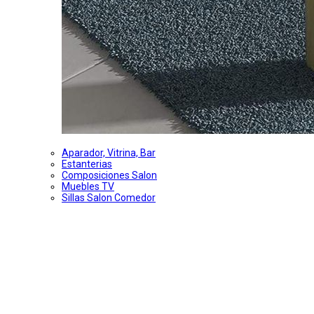
Aparador, Vitrina, Bar
Estanterias
Composiciones Salon
Muebles TV
Sillas Salon Comedor