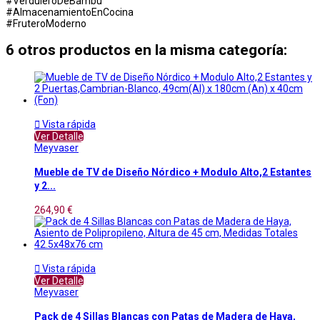
#VerduleroDeBambu
#AlmacenamientoEnCocina
#FruteroModerno
6 otros productos en la misma categoría:

Vista rápida
Ver Detalle
Meyvaser
Mueble de TV de Diseño Nórdico + Modulo Alto,2 Estantes
y 2...
264,90 €

Vista rápida
Ver Detalle
Meyvaser
Pack de 4 Sillas Blancas con Patas de Madera de Haya,