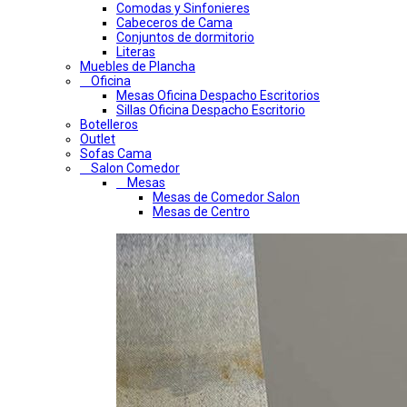
Comodas y Sinfonieres
Cabeceros de Cama
Conjuntos de dormitorio
Literas
Muebles de Plancha
Oficina
Mesas Oficina Despacho Escritorios
Sillas Oficina Despacho Escritorio
Botelleros
Outlet
Sofas Cama
Salon Comedor
Mesas
Mesas de Comedor Salon
Mesas de Centro