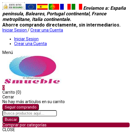
Enviamos a
: España
peninsula, Baleares, Portugal continental, France
metroplitane, Italia continentale.
Ahorre comprando directamente, sin intermediarios.
Iniciar Sesion
/
Crear una Cuenta
Iniciar Sesion
Crear una Cuenta
Menú
0
Carrito (0)
Cerrar
No hay más artículos en su carrito
Seguir comprando
Buscar
Comprar por categorías
CLOSE