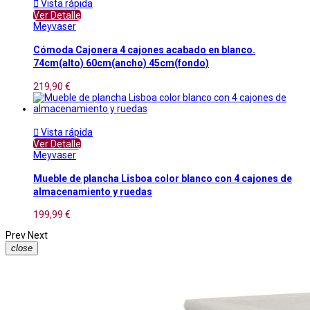

Vista rápida
Ver Detalle
Meyvaser
Cómoda Cajonera 4 cajones acabado en blanco.
74cm(alto) 60cm(ancho) 45cm(fondo)
219,90 €

Vista rápida
Ver Detalle
Meyvaser
Mueble de plancha Lisboa color blanco con 4 cajones de
almacenamiento y ruedas
199,99 €
Prev
Next
close