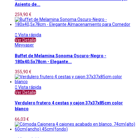
Asiento de...
259,90 €

Vista rápida
Ver Detalle
Meyvaser
Buffet de Melamina Sonoma Oscuro-Negro -
180x40,5x78cm - Elegante...
355,90 €

Vista rápida
Ver Detalle
Verdulero frutero 4 cestas y cajon 37x37x85cm color
blanco
66,03 €