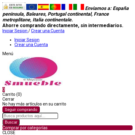
Enviamos a
: España
peninsula, Baleares, Portugal continental, France
metroplitane, Italia continentale.
Ahorre comprando directamente, sin intermediarios.
Iniciar Sesion
/
Crear una Cuenta
Iniciar Sesion
Crear una Cuenta
Menú
0
Carrito (0)
Cerrar
No hay más artículos en su carrito
Seguir comprando
Buscar
Comprar por categorías
CLOSE