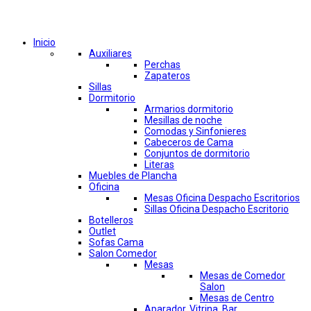
Comprar por categorías
Inicio
Auxiliares
Perchas
Zapateros
Sillas
Dormitorio
Armarios dormitorio
Mesillas de noche
Comodas y Sinfonieres
Cabeceros de Cama
Conjuntos de dormitorio
Literas
Muebles de Plancha
Oficina
Mesas Oficina Despacho Escritorios
Sillas Oficina Despacho Escritorio
Botelleros
Outlet
Sofas Cama
Salon Comedor
Mesas
Mesas de Comedor
Salon
Mesas de Centro
Aparador, Vitrina, Bar