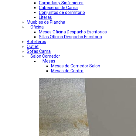
Comodas y Sinfonieres
Cabeceros de Cama
Conjuntos de dormitorio
Literas
Muebles de Plancha
Oficina
Mesas Oficina Despacho Escritorios
Sillas Oficina Despacho Escritorio
Botelleros
Outlet
Sofas Cama
Salon Comedor
Mesas
Mesas de Comedor Salon
Mesas de Centro