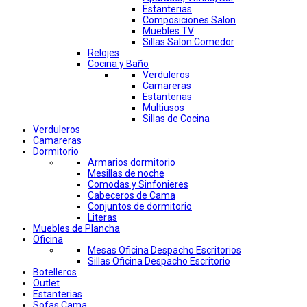
Estanterias
Composiciones Salon
Muebles TV
Sillas Salon Comedor
Relojes
Cocina y Baño
Verduleros
Camareras
Estanterias
Multiusos
Sillas de Cocina
Verduleros
Camareras
Dormitorio
Armarios dormitorio
Mesillas de noche
Comodas y Sinfonieres
Cabeceros de Cama
Conjuntos de dormitorio
Literas
Muebles de Plancha
Oficina
Mesas Oficina Despacho Escritorios
Sillas Oficina Despacho Escritorio
Botelleros
Outlet
Estanterias
Sofas Cama