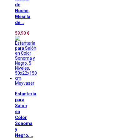
de
Noche,
Mesilla
de...
59,90 €
Meyvaser
Estantería
para
Salón
en
Color
Sonoma
y
Negro,...