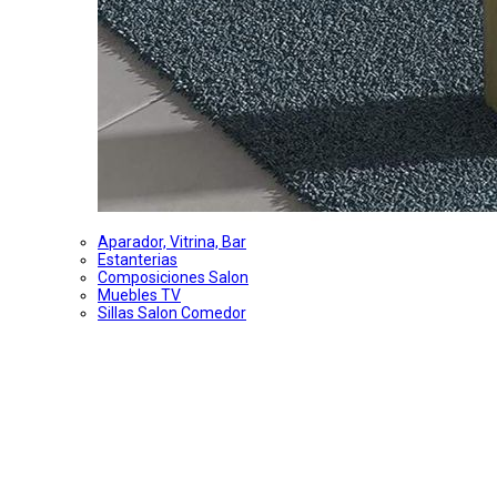
Aparador, Vitrina, Bar
Estanterias
Composiciones Salon
Muebles TV
Sillas Salon Comedor