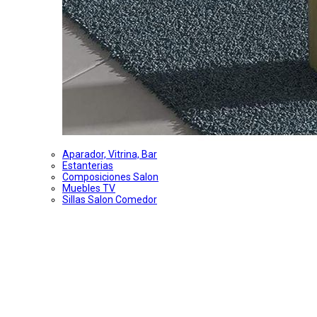
Aparador, Vitrina, Bar
Estanterias
Composiciones Salon
Muebles TV
Sillas Salon Comedor