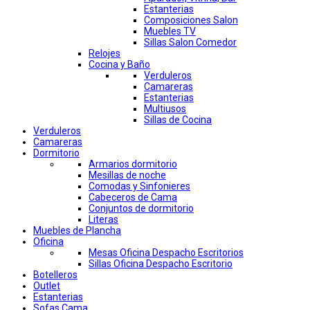
Estanterias
Composiciones Salon
Muebles TV
Sillas Salon Comedor
Relojes
Cocina y Baño
Verduleros
Camareras
Estanterias
Multiusos
Sillas de Cocina
Verduleros
Camareras
Dormitorio
Armarios dormitorio
Mesillas de noche
Comodas y Sinfonieres
Cabeceros de Cama
Conjuntos de dormitorio
Literas
Muebles de Plancha
Oficina
Mesas Oficina Despacho Escritorios
Sillas Oficina Despacho Escritorio
Botelleros
Outlet
Estanterias
Sofas Cama