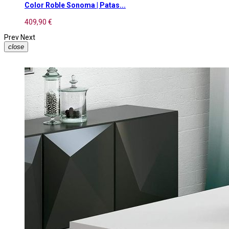
Color Roble Sonoma | Patas...
409,90 €
Prev
Next
close