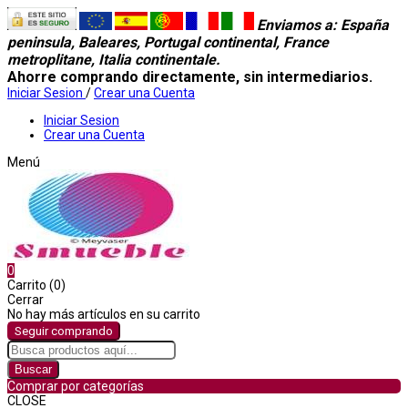
Enviamos a
: España
peninsula, Baleares, Portugal continental, France
metroplitane, Italia continentale.
Ahorre comprando directamente, sin intermediarios.
Iniciar Sesion
/
Crear una Cuenta
Iniciar Sesion
Crear una Cuenta
Menú
0
Carrito (0)
Cerrar
No hay más artículos en su carrito
Seguir comprando
Buscar
Comprar por categorías
CLOSE