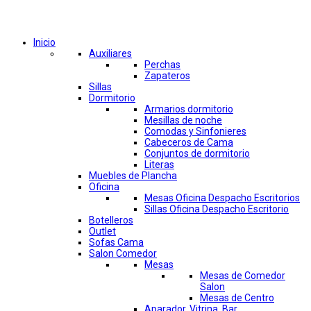
Comprar por categorías
Inicio
Auxiliares
Perchas
Zapateros
Sillas
Dormitorio
Armarios dormitorio
Mesillas de noche
Comodas y Sinfonieres
Cabeceros de Cama
Conjuntos de dormitorio
Literas
Muebles de Plancha
Oficina
Mesas Oficina Despacho Escritorios
Sillas Oficina Despacho Escritorio
Botelleros
Outlet
Sofas Cama
Salon Comedor
Mesas
Mesas de Comedor
Salon
Mesas de Centro
Aparador, Vitrina, Bar