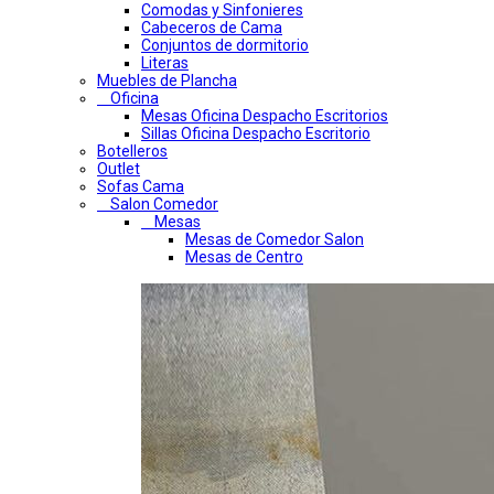
Comodas y Sinfonieres
Cabeceros de Cama
Conjuntos de dormitorio
Literas
Muebles de Plancha
Oficina
Mesas Oficina Despacho Escritorios
Sillas Oficina Despacho Escritorio
Botelleros
Outlet
Sofas Cama
Salon Comedor
Mesas
Mesas de Comedor Salon
Mesas de Centro