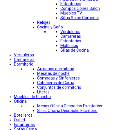
Estanterias
Composiciones Salon
Muebles TV
Sillas Salon Comedor
Relojes
Cocina y Baño
Verduleros
Camareras
Estanterias
Multiusos
Sillas de Cocina
Verduleros
Camareras
Dormitorio
Armarios dormitorio
Mesillas de noche
Comodas y Sinfonieres
Cabeceros de Cama
Conjuntos de dormitorio
Literas
Muebles de Plancha
Oficina
Mesas Oficina Despacho Escritorios
Sillas Oficina Despacho Escritorio
Botelleros
Outlet
Estanterias
Sofas Cama