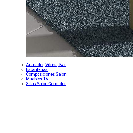
Aparador, Vitrina, Bar
Estanterias
Composiciones Salon
Muebles TV
Sillas Salon Comedor