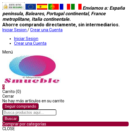
Enviamos a
: España
peninsula, Baleares, Portugal continental, France
metroplitane, Italia continentale.
Ahorre comprando directamente, sin intermediarios.
Iniciar Sesion
/
Crear una Cuenta
Iniciar Sesion
Crear una Cuenta
Menú
0
Carrito (0)
Cerrar
No hay más artículos en su carrito
Seguir comprando
Buscar
Comprar por categorías
CLOSE