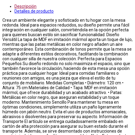
Descripción
Detalles de producto
Crea un ambiente elegante y sofisticado en tu hogar con la mesa
redonda. Ideal para espacios reducidos, su diseño permite una fácil
integración en cualquier salón, convirtiéndola en la opción perfecta
para quienes buscan estilo sin sacrificar funcionalidad. Diseño
Versátil La tapa de MDF en imitación mármol aporta un toque de lujo,
mientras que las patas metálicas en color negro añaden un aire
contemporáneo. Esta combinación de tonos permite que la mesa se
adapte a diferentes estilos decorativos, facilitando la combinación
con cualquier silla de nuestra colección. Perfecta para Espacios
Pequeños Su diseño redondo no solo maximiza el espacio, sino que
también favorece la circulación, haciendo de esta mesa una opción
práctica para cualquier hogar. Ideal para comidas familiares o
reuniones con amigos, es una pieza que eleva el estilo de tu
conjunto de mobiliario. Medidas Completas • Diámetro: 120 cm •
Altura: 75 cm Materiales de Calidad • Tapa: MDF en imitación
mármol, que ofrece durabilidad y un acabado atractivo. • Patas:
Metálicas en color negro, que aseguran estabilidad y un toque
moderno. Mantenimiento Sencillo Para mantener tu mesa en
óptimas condiciones, simplemente utiliza un paño ligeramente
húmedo con jabón neutro. Evita el uso de productos amoniacales,
abrasivos o disolventes para preservar su aspecto. Información de
Transporte El artículo se entrega cuidadosamente embalado en
cartón de alta protección para asegurar su buen estado durante el
transporte. Además, se sirve desmontado con instrucciones de