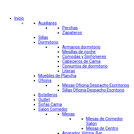
Comprar por categorías
Inicio
Auxiliares
Perchas
Zapateros
Sillas
Dormitorio
Armarios dormitorio
Mesillas de noche
Comodas y Sinfonieres
Cabeceros de Cama
Conjuntos de dormitorio
Literas
Muebles de Plancha
Oficina
Mesas Oficina Despacho Escritorios
Sillas Oficina Despacho Escritorio
Botelleros
Outlet
Sofas Cama
Salon Comedor
Mesas
Mesas de Comedor
Salon
Mesas de Centro
Aparador, Vitrina, Bar