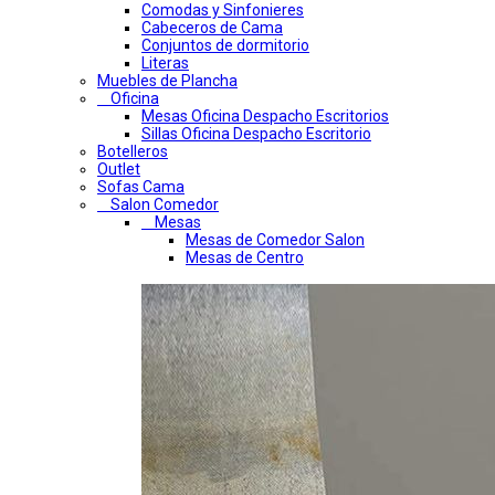
Comodas y Sinfonieres
Cabeceros de Cama
Conjuntos de dormitorio
Literas
Muebles de Plancha
Oficina
Mesas Oficina Despacho Escritorios
Sillas Oficina Despacho Escritorio
Botelleros
Outlet
Sofas Cama
Salon Comedor
Mesas
Mesas de Comedor Salon
Mesas de Centro