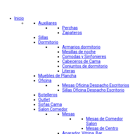
Comprar por categorías
Inicio
Auxiliares
Perchas
Zapateros
Sillas
Dormitorio
Armarios dormitorio
Mesillas de noche
Comodas y Sinfonieres
Cabeceros de Cama
Conjuntos de dormitorio
Literas
Muebles de Plancha
Oficina
Mesas Oficina Despacho Escritorios
Sillas Oficina Despacho Escritorio
Botelleros
Outlet
Sofas Cama
Salon Comedor
Mesas
Mesas de Comedor
Salon
Mesas de Centro
Aparador, Vitrina, Bar