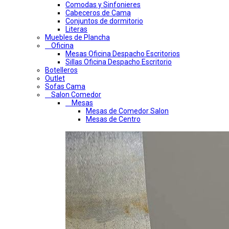
Comodas y Sinfonieres
Cabeceros de Cama
Conjuntos de dormitorio
Literas
Muebles de Plancha
Oficina
Mesas Oficina Despacho Escritorios
Sillas Oficina Despacho Escritorio
Botelleros
Outlet
Sofas Cama
Salon Comedor
Mesas
Mesas de Comedor Salon
Mesas de Centro