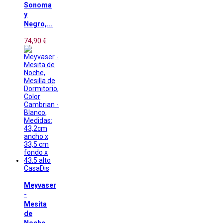
Sonoma
y
Negro,...
74,90 €
CasaDis
Meyvaser
-
Mesita
de
Noche,