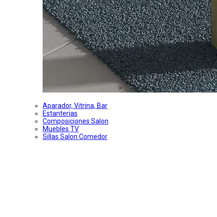
Aparador, Vitrina, Bar
Estanterias
Composiciones Salon
Muebles TV
Sillas Salon Comedor