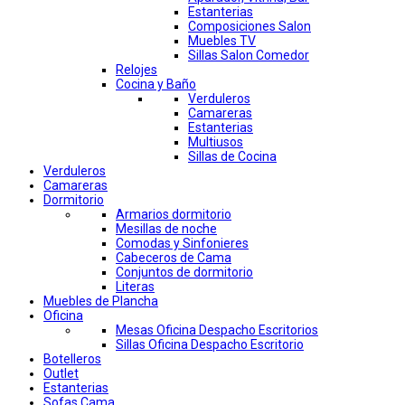
Estanterias
Composiciones Salon
Muebles TV
Sillas Salon Comedor
Relojes
Cocina y Baño
Verduleros
Camareras
Estanterias
Multiusos
Sillas de Cocina
Verduleros
Camareras
Dormitorio
Armarios dormitorio
Mesillas de noche
Comodas y Sinfonieres
Cabeceros de Cama
Conjuntos de dormitorio
Literas
Muebles de Plancha
Oficina
Mesas Oficina Despacho Escritorios
Sillas Oficina Despacho Escritorio
Botelleros
Outlet
Estanterias
Sofas Cama