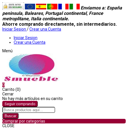
Enviamos a
: España
peninsula, Baleares, Portugal continental, France
metroplitane, Italia continentale.
Ahorre comprando directamente, sin intermediarios.
Iniciar Sesion
/
Crear una Cuenta
Iniciar Sesion
Crear una Cuenta
Menú
0
Carrito (0)
Cerrar
No hay más artículos en su carrito
Seguir comprando
Buscar
Comprar por categorías
CLOSE