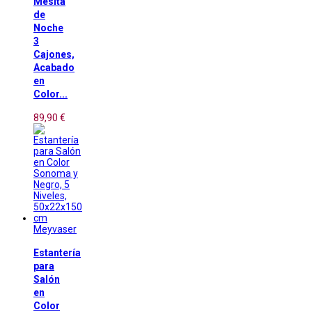
Mesita
de
Noche
3
Cajones,
Acabado
en
Color...
89,90 €
Meyvaser
Estantería
para
Salón
en
Color