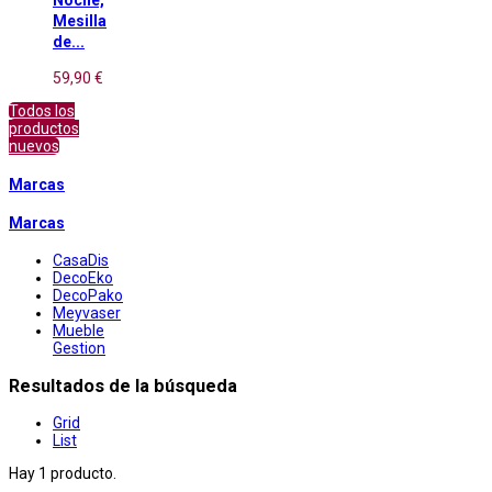
Mesilla
de...
59,90 €
Todos los
productos
nuevos
Marcas
Marcas
CasaDis
DecoEko
DecoPako
Meyvaser
Mueble
Gestion
Resultados de la búsqueda
Grid
List
Hay 1 producto.