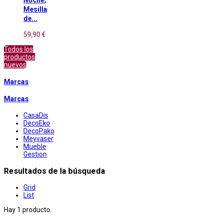
Mesilla
de...
59,90 €
Todos los
productos
nuevos
Marcas
Marcas
CasaDis
DecoEko
DecoPako
Meyvaser
Mueble
Gestion
Resultados de la búsqueda
Grid
List
Hay 1 producto.