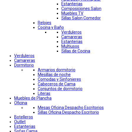
Estanterias
Composiciones Salon
Muebles TV
Sillas Salon Comedor
Relojes
Cocina y Baño
Verduleros
Camareras
Estanterias
Multiusos
Sillas de Cocina
Verduleros
Camareras
Dormitorio
Armarios dormitorio
Mesillas de noche
Comodas y Sinfonieres
Cabeceros de Cama
Conjuntos de dormitorio
Literas
Muebles de Plancha
Oficina
Mesas Oficina Despacho Escritorios
Sillas Oficina Despacho Escritorio
Botelleros
Outlet
Estanterias
Sofas Cama