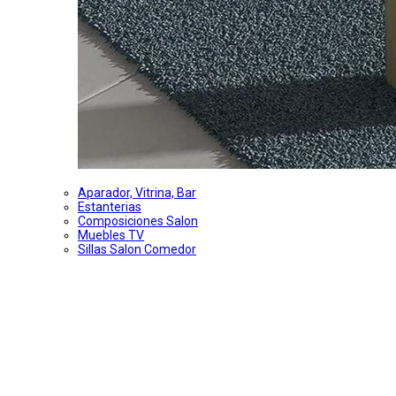
Aparador, Vitrina, Bar
Estanterias
Composiciones Salon
Muebles TV
Sillas Salon Comedor