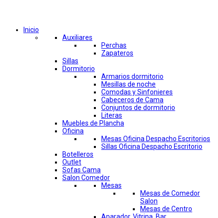
Comprar por categorías
Inicio
Auxiliares
Perchas
Zapateros
Sillas
Dormitorio
Armarios dormitorio
Mesillas de noche
Comodas y Sinfonieres
Cabeceros de Cama
Conjuntos de dormitorio
Literas
Muebles de Plancha
Oficina
Mesas Oficina Despacho Escritorios
Sillas Oficina Despacho Escritorio
Botelleros
Outlet
Sofas Cama
Salon Comedor
Mesas
Mesas de Comedor
Salon
Mesas de Centro
Aparador, Vitrina, Bar