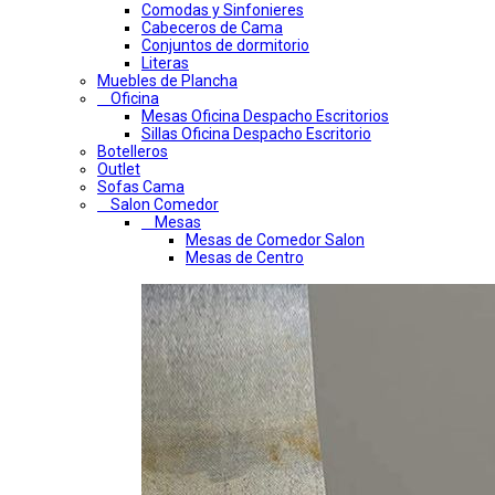
Comodas y Sinfonieres
Cabeceros de Cama
Conjuntos de dormitorio
Literas
Muebles de Plancha
Oficina
Mesas Oficina Despacho Escritorios
Sillas Oficina Despacho Escritorio
Botelleros
Outlet
Sofas Cama
Salon Comedor
Mesas
Mesas de Comedor Salon
Mesas de Centro