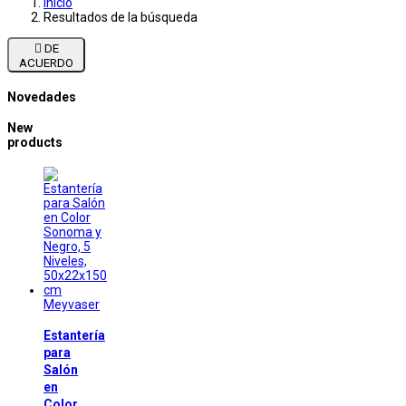
Inicio
Resultados de la búsqueda

DE
ACUERDO
Novedades
New
products
Meyvaser
Estantería
para
Salón
en
Color