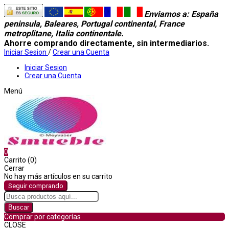
Enviamos a
: España
peninsula, Baleares, Portugal continental, France
metroplitane, Italia continentale.
Ahorre comprando directamente, sin intermediarios.
Iniciar Sesion
/
Crear una Cuenta
Iniciar Sesion
Crear una Cuenta
Menú
0
Carrito (0)
Cerrar
No hay más artículos en su carrito
Seguir comprando
Buscar
Comprar por categorías
CLOSE