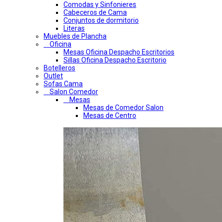
Comodas y Sinfonieres
Cabeceros de Cama
Conjuntos de dormitorio
Literas
Muebles de Plancha
Oficina
Mesas Oficina Despacho Escritorios
Sillas Oficina Despacho Escritorio
Botelleros
Outlet
Sofas Cama
Salon Comedor
Mesas
Mesas de Comedor Salon
Mesas de Centro