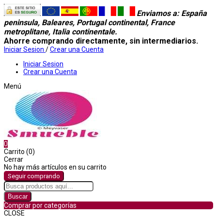
Enviamos a
: España
peninsula, Baleares, Portugal continental, France
metroplitane, Italia continentale.
Ahorre comprando directamente, sin intermediarios.
Iniciar Sesion
/
Crear una Cuenta
Iniciar Sesion
Crear una Cuenta
Menú
0
Carrito (0)
Cerrar
No hay más artículos en su carrito
Seguir comprando
Buscar
Comprar por categorías
CLOSE