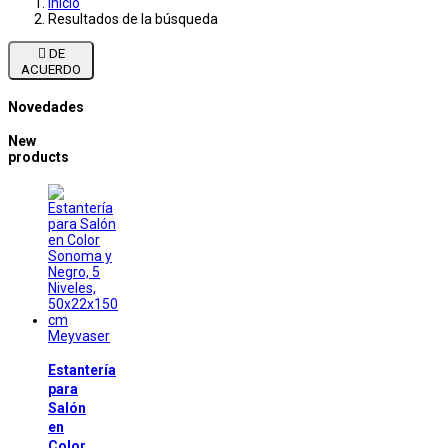
Inicio
Resultados de la búsqueda

DE
ACUERDO
Novedades
New
products
Meyvaser
Estantería
para
Salón
en
Color