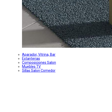
Aparador, Vitrina, Bar
Estanterias
Composiciones Salon
Muebles TV
Sillas Salon Comedor