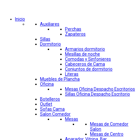
Comprar por categorías
Inicio
Auxiliares
Perchas
Zapateros
Sillas
Dormitorio
Armarios dormitorio
Mesillas de noche
Comodas y Sinfonieres
Cabeceros de Cama
Conjuntos de dormitorio
Literas
Muebles de Plancha
Oficina
Mesas Oficina Despacho Escritorios
Sillas Oficina Despacho Escritorio
Botelleros
Outlet
Sofas Cama
Salon Comedor
Mesas
Mesas de Comedor
Salon
Mesas de Centro
Aparador, Vitrina, Bar