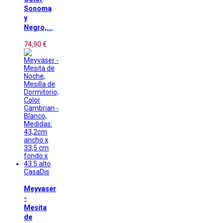
Sonoma
y
Negro,...
74,90 €
CasaDis
Meyvaser
-
Mesita
de