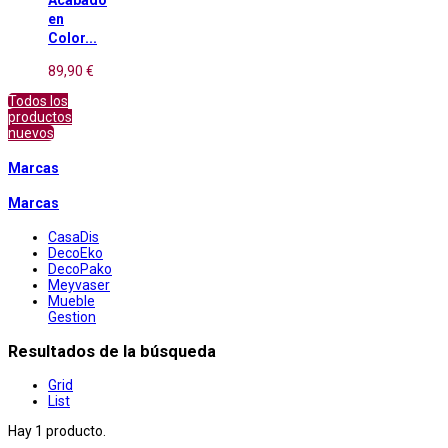
en
Color...
89,90 €
Todos los
productos
nuevos
Marcas
Marcas
CasaDis
DecoEko
DecoPako
Meyvaser
Mueble
Gestion
Resultados de la búsqueda
Grid
List
Hay 1 producto.