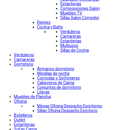
Estanterias
Composiciones Salon
Muebles TV
Sillas Salon Comedor
Relojes
Cocina y Baño
Verduleros
Camareras
Estanterias
Multiusos
Sillas de Cocina
Verduleros
Camareras
Dormitorio
Armarios dormitorio
Mesillas de noche
Comodas y Sinfonieres
Cabeceros de Cama
Conjuntos de dormitorio
Literas
Muebles de Plancha
Oficina
Mesas Oficina Despacho Escritorios
Sillas Oficina Despacho Escritorio
Botelleros
Outlet
Estanterias
Sofas Cama